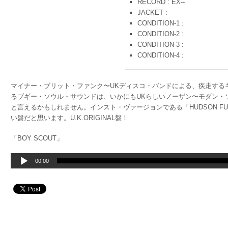
RECORD : EX--
JACKET :
CONDITION-1 :
CONDITION-2 :
CONDITION-3 :
CONDITION-4 :
マイナー・ブリット・ファンク〜UKディスコ・バンドによる、疾走する
るブギー・ソウル・サウンドは、いかにもUKらしいノーザン〜モダン・
と言えるかもしれません。インスト・ヴァージョンである「HUDSON FUNKE
い盤だと思います。U.K.ORIGINAL盤！
「BOY SCOUT」
音
00:00
声
プ
レ
ー
ヤ
ー