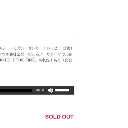
キラー・モダン・ダンサー！ハッピーに弾け
ソウル趣味全開！むしろノーザン・ソウル的
D IT THIS TIME」も収録！あまり見な
ボ
00:00
リ
ュ
ー
ム
SOLD OUT
調
節