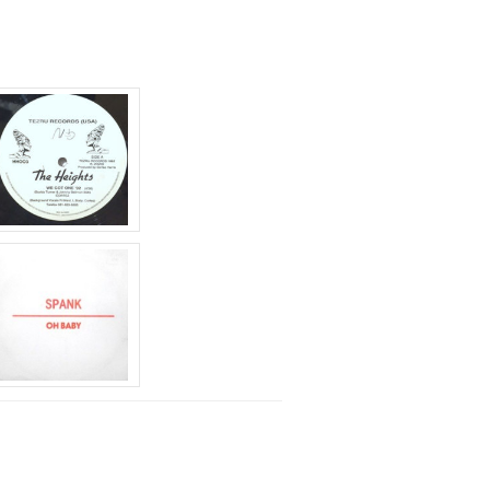
に
は
上
下
矢
印
キ
ー
を
使
っ
て
く
だ
さ
い。