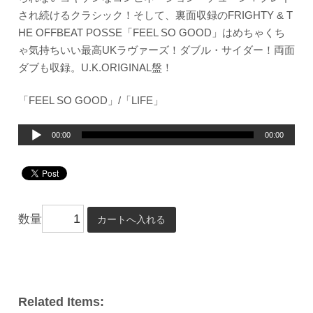
され続けるクラシック！そして、裏面収録のFRIGHTY & T
HE OFFBEAT POSSE「FEEL SO GOOD」はめちゃくち
ゃ気持ちいい最高UKラヴァーズ！ダブル・サイダー！両面
ダブも収録。U.K.ORIGINAL盤！
「FEEL SO GOOD」/「LIFE」
音
00:00
00:00
声
プ
レ
ー
数量
ヤ
ー
Related Items: