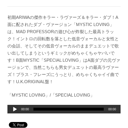
初期ARIWAの傑作キラー・ラヴァーズ＆キラー・ダブ！A
面に配されたダブ・ヴァージョン「MYSTIC LOVING」
は、MAD PROFESSORの遊び心が炸裂した最高トラッ
ク！イントロの回転数を落とした低音ヴォーカルと女性と
の会話、そしてその低音ヴォーカルのままデュエットで歌
い出してしまうというギミックがめちゃくちゃヤバいで
す！B面MYSTIC「SPECIAL LOVING」はA面ダブの元ヴァ
ージョンで、当然こちらも男女デュエットの最高ラヴァー
ズ！ブラス・フレーズにうっとり、めちゃくちゃイイ曲で
す！U.K.ORIGINAL盤！
「MYSTIC LOVING」/「SPECIAL LOVING」
音
00:00
00:00
声
プ