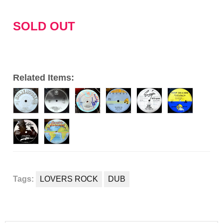
レ
ー
SOLD OUT
ヤ
ー
Related Items:
Tags:
LOVERS ROCK
DUB