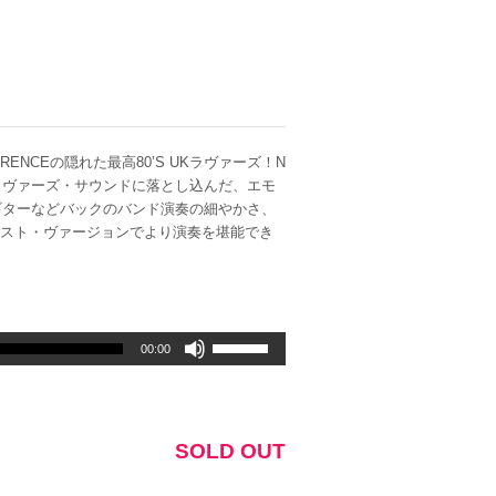
RENCEの隠れた最高80’S UKラヴァーズ！N
輝くラヴァーズ・サウンドに落とし込んだ、エモ
ギターなどバックのバンド演奏の細やかさ、
はそのインスト・ヴァージョンでより演奏を堪能でき
ボ
00:00
リ
ュ
ー
ム
SOLD OUT
調
節