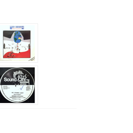
に
は
上
下
矢
印
キ
ー
を
使
っ
て
く
だ
さ
い。