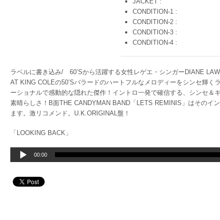
JACKET :
CONDITION-1 :
CONDITION-2 :
CONDITION-3 :
CONDITION-4 :
ラベルに書き込み/ 60’Sから活躍する女性レゲエ・シンガーDIANE LAW
AT KING COLEの50’Sバラードのハートフルなメロディーをシンセ
ーショナルで感動的な隠れた傑作！イントロ一発で確信する、シンセ＆
素晴らしさ！B面THE CANDYMAN BAND「LETS REMINIS」
ます。激リコメンド。U.K.ORIGINAL盤！
「LOOKING BACK」
音
00:00
声
プ
レ
ー
ヤ
ー