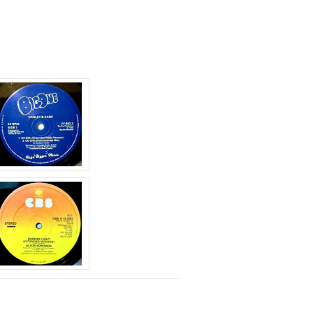
節
に
は
上
下
矢
印
キ
ー
を
使
っ
て
く
だ
さ
い。