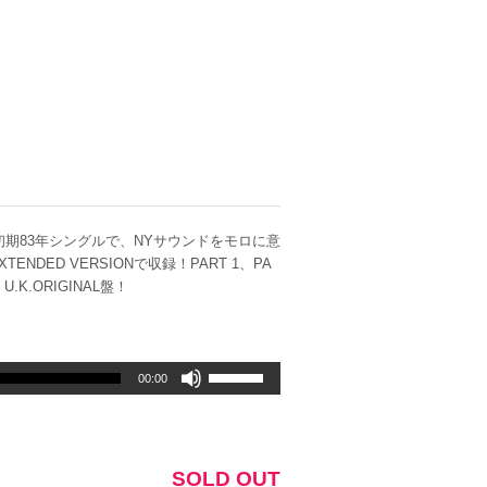
初期83年シングルで、NYサウンドをモロに意
ED VERSIONで収録！PART 1、PA
.ORIGINAL盤！
ボ
00:00
リ
ュ
ー
ム
SOLD OUT
調