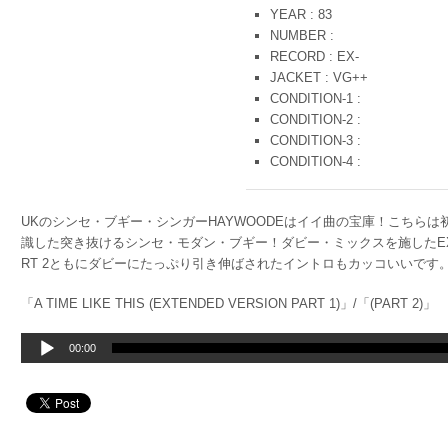
YEAR : 83
NUMBER :
RECORD : EX-
JACKET : VG++
CONDITION-1 :
CONDITION-2 :
CONDITION-3 :
CONDITION-4 :
UKのシンセ・ブギー・シンガーHAYWOODEはイイ曲の宝庫！こちらは
識した突き抜けるシンセ・モダン・ブギー！ダビー・ミックスを施したEXTEND
RT 2ともにダビーにたっぷり引き伸ばされたイントロもカッコいいです。U.K
「A TIME LIKE THIS (EXTENDED VERSION PART 1)」/「(PART 2)」
音
00:00
声
プ
レ
ー
ヤ