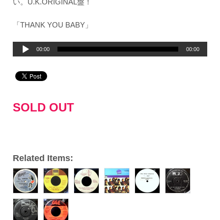
い。U.K.ORIGINAL盤！
「THANK YOU BABY」
音
00:00
00:00
声
プ
レ
ー
SOLD OUT
ヤ
ー
Related Items: