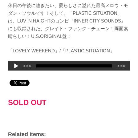
休日の午後に聴きたい、愛らしさに溢れた最高メロウ・モ
ダン・ソウルです！そして、「PLASTIC SITUATION」
は、LUV ‘N HAIGHTのコンピ『INNER CITY SOUNDS』
にも収録された、グレイト・ファンク・チューン！両面素
晴らしい！U.S.ORIGINAL盤！
「LOVELY WEEKEND」/「PLASTIC SITUATION」
音
00:00
00:00
声
プ
レ
ー
SOLD OUT
ヤ
ー
Related Items: