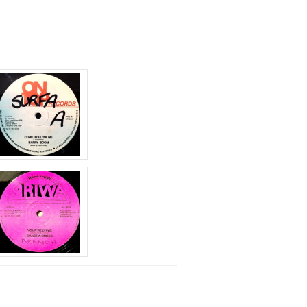
節
に
は
上
下
矢
印
キ
ー
を
使
っ
て
く
だ
さ
い。