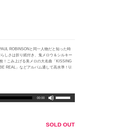
PAUL ROBINSONと同一人物だと知った時
晴らしさは折り紙付き、鬼メロウ＆シルキー
枚！こみ上げる美メロの大名曲「KISSING
HIS BE REAL」などアルバム通して高水準！U.
ボ
00:00
リ
ュ
ー
ム
SOLD OUT
調