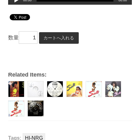
00:00
00:00
声
プ
レ
ー
数量
ヤ
ー
Related Items:
Tags:
HI-NRG