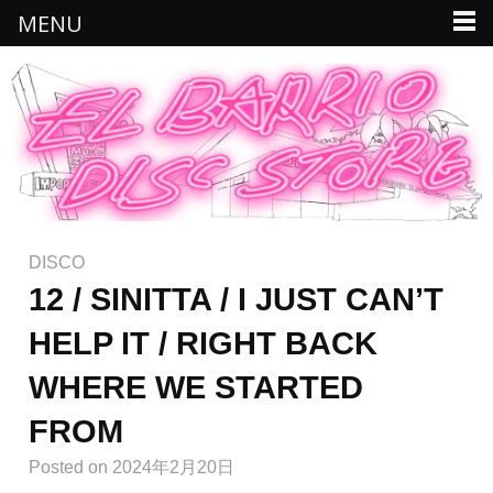
MENU
DISCO
12 / SINITTA / I JUST CAN’T
HELP IT / RIGHT BACK
WHERE WE STARTED
FROM
Posted
on 2024年2月20日