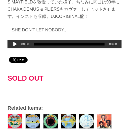
S MAYFIELDを敬愛していた様子。ちなみに同曲は93年に
CHAKA DEMUS & PLIERSもカヴァーしてヒットさせま
す。インストも収録。U.K.ORIGINAL盤！
「SHE DON’T LET NOBODY」
音
00:00
00:00
声
プ
レ
ー
SOLD OUT
ヤ
ー
Related Items: