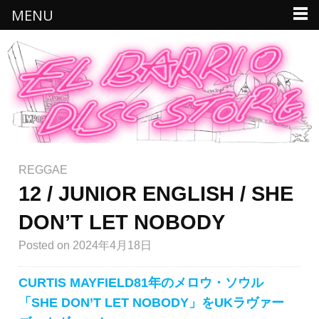
MENU
REGGAE
12 / JUNIOR ENGLISH / SHE
DON’T LET NOBODY
Posted
on 2024年4月18日
CURTIS MAYFIELD81年のメロウ・ソウル
「SHE DON’T LET NOBODY」をUKラヴァー