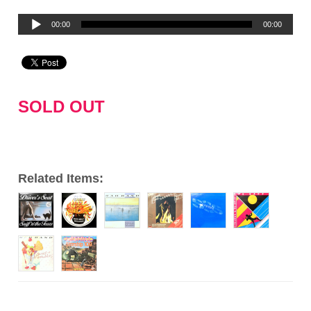
音
00:00
00:00
声
プ
レ
ー
SOLD OUT
ヤ
ー
Related Items: