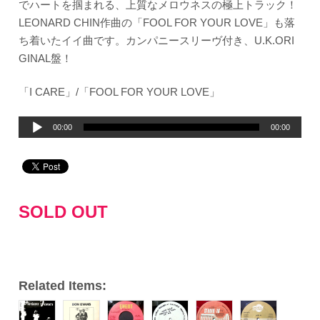
でハートを掴まれる、上質なメロウネスの極上トラック！
LEONARD CHIN作曲の「FOOL FOR YOUR LOVE」も落
ち着いたイイ曲です。カンパニースリーヴ付き、U.K.ORI
GINAL盤！
「I CARE」/「FOOL FOR YOUR LOVE」
音
00:00
00:00
声
プ
レ
ー
SOLD OUT
ヤ
ー
Related Items: