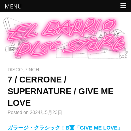
MENU
DISCO
,
7INCH
7 / CERRONE /
SUPERNATURE / GIVE ME
LOVE
Posted
on 2024年5月23日
ガラージ・クラシック！B面「GIVE ME LOVE」