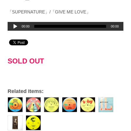
「SUPERNATURE」/「GIVE ME LOVE」
音
00:00
00:00
声
プ
レ
ー
SOLD OUT
ヤ
ー
Related Items: