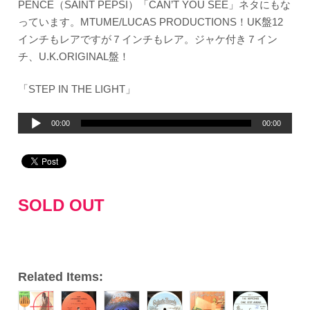
PENCE（SAINT PEPSI）「CAN’T YOU SEE」ネタにもな
っています。MTUME/LUCAS PRODUCTIONS！UK盤12
インチもレアですが７インチもレア。ジャケ付き７イン
チ、U.K.ORIGINAL盤！
「STEP IN THE LIGHT」
音
00:00
00:00
声
プ
レ
ー
SOLD OUT
ヤ
ー
Related Items: