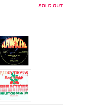
ム
SOLD OUT
調
節
に
は
上
下
矢
印
キ
ー
を
使
っ
て
く
だ
さ
い。