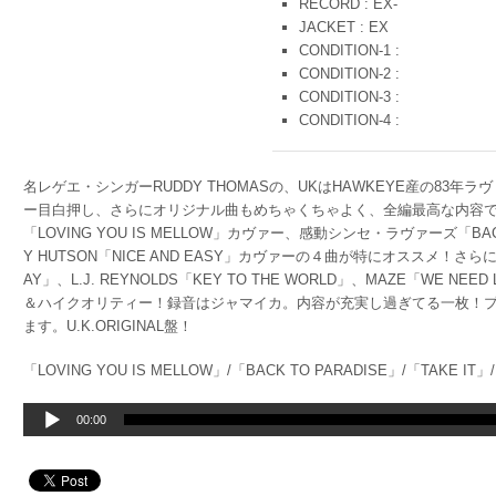
RECORD : EX-
JACKET : EX
CONDITION-1 :
CONDITION-2 :
CONDITION-3 :
CONDITION-4 :
名レゲエ・シンガーRUDDY THOMASの、UKはHAWKEYE産の83
ー目白押し、さらにオリジナル曲もめちゃくちゃよく、全編最高な内容です！
「LOVING YOU IS MELLOW」カヴァー、感動シンセ・ラヴァーズ「BACK 
Y HUTSON「NICE AND EASY」カヴァーの４曲が特にオススメ！さらにMA
AY」、L.J. REYNOLDS「KEY TO THE WORLD」、MAZE「WE NE
＆ハイクオリティー！録音はジャマイカ。内容が充実し過ぎてる一枚！
ます。U.K.ORIGINAL盤！
「LOVING YOU IS MELLOW」/「BACK TO PARADISE」/「TAKE IT」
音
00:00
声
プ
レ