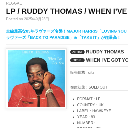
REGGAE
LP / RUDDY THOMAS / WHEN I’V
Posted
on 2025年9月23日
全編最高な83年ラヴァーズ名盤！MAJOR HARRIS「LOVING YO
ラヴァーズ「BACK TO PARADISE」＆「TAKE IT」が超最高！
RUDDY THOMAS
ARTIST
WHEN I'VE GOT Y
TITLE
販売価格
（税込）
在庫状態 : SOLD OUT
FORMAT : LP
COUNTRY : UK
LABEL : HAWKEYE
YEAR : 83
NUMBER :