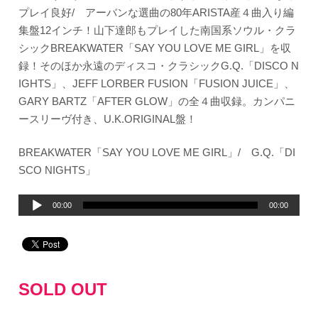
プレイ良好/ アーバンな選曲の80年ARISTA産４曲入り編
集盤12インチ！山下達郎もプレイした南国系ソウル・クラ
シックBREAKWATER「SAY YOU LOVE ME GIRL」を収
録！そのほか永遠のディスコ・クラシックG.Q.「DISCO N
IGHTS」、JEFF LORBER FUSION「FUSION JUICE」、
GARY BARTZ「AFTER GLOW」の全４曲収録。カンパニ
ースリーヴ付き、U.K.ORIGINAL盤！
BREAKWATER「SAY YOU LOVE ME GIRL」/ G.Q.「DI
SCO NIGHTS」
音
00:00
00:00
声
プ
レ
ー
SOLD OUT
ヤ
ー