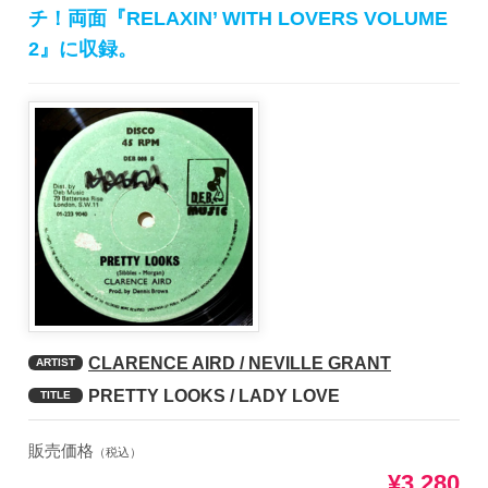
チ！両面『RELAXIN’ WITH LOVERS VOLUME
2』に収録。
CLARENCE AIRD / NEVILLE GRANT
ARTIST
PRETTY LOOKS / LADY LOVE
TITLE
販売価格
（税込）
¥3,280