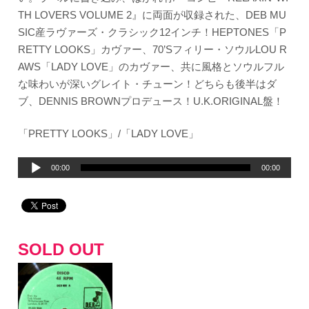
TH LOVERS VOLUME 2
』に両面が収録された、DEB MU
SIC産ラヴァーズ・クラシック12インチ！HEPTONES「P
RETTY LOOKS」カヴァー、70’Sフィリー・ソウルLOU R
AWS「LADY LOVE」のカヴァー、共に風格とソウルフル
な味わいが深いグレイト・チューン！どちらも後半はダ
ブ、DENNIS BROWNプロデュース！U.K.ORIGINAL盤！
「PRETTY LOOKS」/「LADY LOVE」
音
00:00
00:00
声
プ
レ
ー
SOLD OUT
ヤ
ー