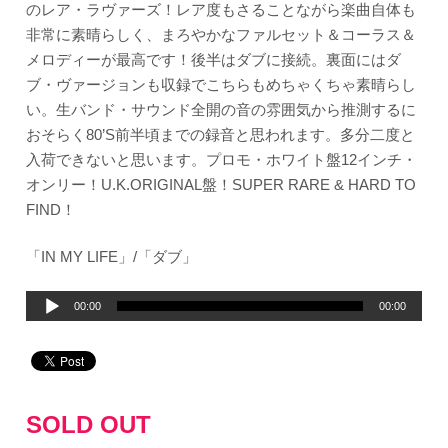
のレア・ラヴァーズ！レア度もさることながら楽曲自体も
非常に素晴らしく、まろやかなファルセット＆コーラス＆
メロディーが最高です！後半はダブに接続。裏面にはダ
ブ・ヴァージョンも収録でこちらもめちゃくちゃ素晴らし
い。生バンド・サウンド全開の音の雰囲気から推測するに
おそらく80’S前半頃までの録音と思われます。多分二度と
入荷できないと思います。プロモ・ホワイト盤12インチ・
オンリー！U.K.ORIGINAL盤！SUPER RARE & HARD TO
FIND！
「IN MY LIFE」/「ダブ」
音
00:00
00:00
声
プ
レ
ー
SOLD OUT
ヤ