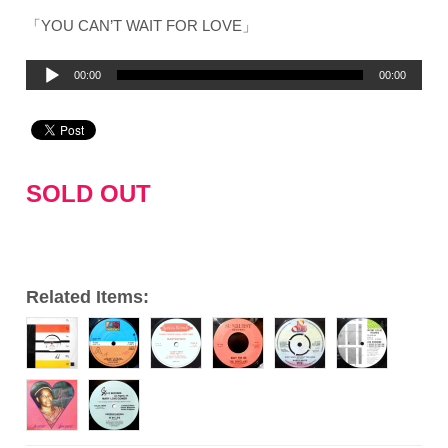
「YOU CAN’T WAIT FOR LOVE」
音
00:00
00:00
声
プ
レ
ー
SOLD OUT
ヤ
ー
Related Items: