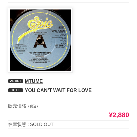
MTUME
ARTIST
YOU CAN'T WAIT FOR LOVE
TITLE
販売価格
（税込）
¥2,880
在庫状態 : SOLD OUT