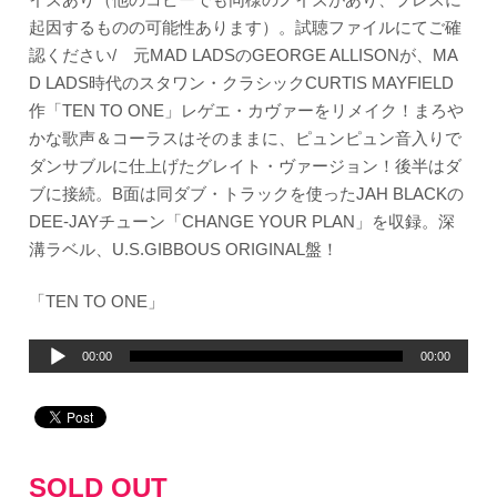
起因するものの可能性あります）。試聴ファイルにてご確
認ください/ 元MAD LADSのGEORGE ALLISONが、MA
D LADS時代のスタワン・クラシックCURTIS MAYFIELD
作「TEN TO ONE」レゲエ・カヴァーをリメイク！まろや
かな歌声＆コーラスはそのままに、ピュンピュン音入りで
ダンサブルに仕上げたグレイト・ヴァージョン！後半はダ
ブに接続。B面は同ダブ・トラックを使ったJAH BLACKの
DEE-JAYチューン「CHANGE YOUR PLAN」を収録。深
溝ラベル、U.S.GIBBOUS ORIGINAL盤！
「TEN TO ONE」
音
00:00
00:00
声
プ
レ
ー
SOLD OUT
ヤ