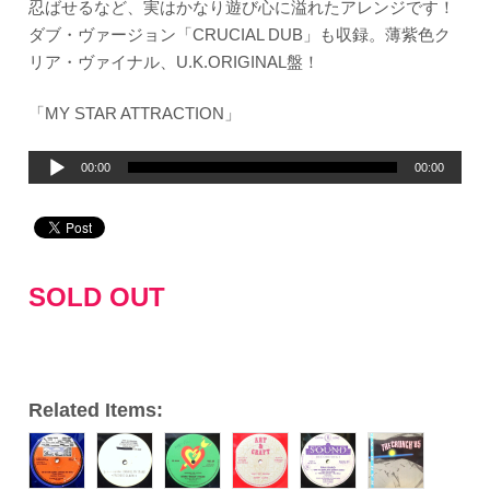
忍ばせるなど、実はかなり遊び心に溢れたアレンジです！
ダブ・ヴァージョン「CRUCIAL DUB」も収録。薄紫色ク
リア・ヴァイナル、U.K.ORIGINAL盤！
「MY STAR ATTRACTION」
音
00:00
00:00
声
プ
レ
ー
SOLD OUT
ヤ
ー
Related Items: