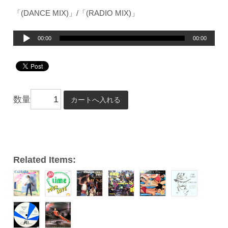
「(DANCE MIX)」/「(RADIO MIX)」
音
00:00
00:00
声
プ
レ
ー
数量
ヤ
ー
Related Items: