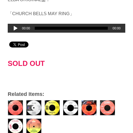
「CHURCH BELLS MAY RING」
音
00:00
00:00
声
プ
レ
ー
SOLD OUT
ヤ
ー
Related Items: