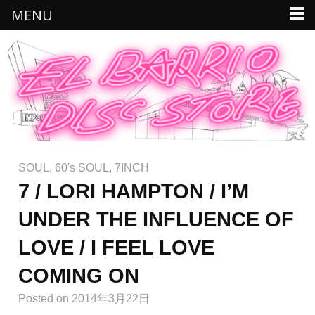
MENU
SOUL
,
60's SOUL
,
7INCH
7 / LORI HAMPTON / I’M
UNDER THE INFLUENCE OF
LOVE / I FEEL LOVE
COMING ON
Posted
on 2014年3月22日