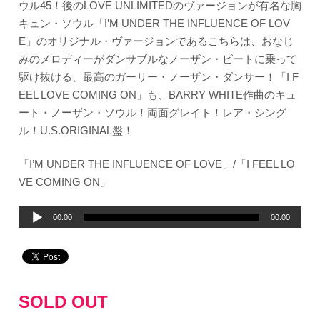
ウル45！後のLOVE UNLIMITEDのヴァージョンが有名な胸
キュン・ソウル「I’M UNDER THE INFLUENCE OF LOV
E」のオリジナル・ヴァージョンであるこちらは、おなじ
みのメロディーがダンサブルなノーザン・ビートに乗って
駆け抜ける、最高のガーリー・ノーザン・ダンサー！「I F
EEL LOVE COMING ON」も、BARRY WHITE作曲のキュ
ート・ノーザン・ソウル！両面グレイト！レア・シング
ル！U.S.ORIGINAL盤！
「I’M UNDER THE INFLUENCE OF LOVE」/「I FEEL LO
VE COMING ON」
音
00:00
00:00
声
プ
レ
ー
SOLD OUT
ヤ