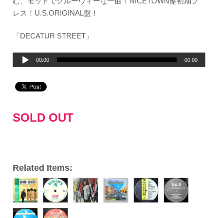
む、モッドでグルーヴィーな一曲！NICETOWN盤初期プ
レス！U.S.ORIGINAL盤！
「DECATUR STREET」
音
00:00
00:00
声
プ
レ
ー
SOLD OUT
ヤ
ー
Related Items: