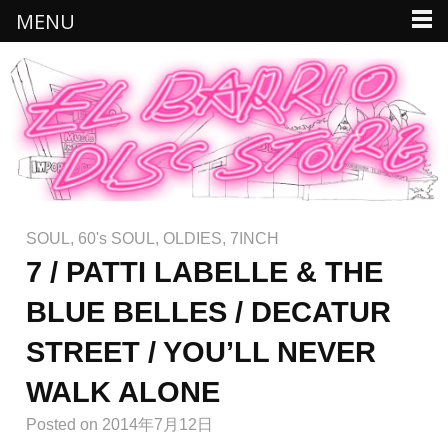
MENU
SOUL
,
60's SOUL
,
OLDIES
,
7INCH
7 / PATTI LABELLE & THE
BLUE BELLES / DECATUR
STREET / YOU’LL NEVER
WALK ALONE
Posted
on 2014年7月12日