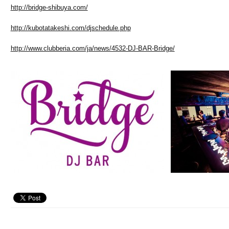
http://bridge-shibuya.com/
http://kubotatakeshi.com/djschedule.php
http://www.clubberia.com/ja/news/4532-DJ-BAR-Bridge/