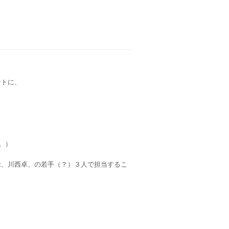
ントに、
。）
tchuck、川西卓、の若手（？）３人で担当するこ