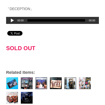
「DECEPTION」
音
00:00
00:00
声
プ
レ
ー
SOLD OUT
ヤ
ー
Related Items: