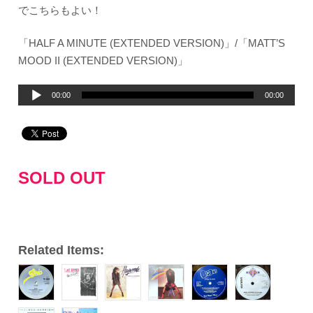
でこちらもよい！
「HALF A MINUTE (EXTENDED VERSION)」/「MATT’S
MOOD II (EXTENDED VERSION)」
音
00:00
00:00
声
プ
レ
ー
SOLD OUT
ヤ
ー
Related Items: