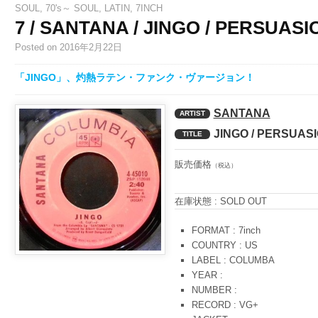
SOUL
,
70's～ SOUL
,
LATIN
,
7INCH
7 / SANTANA / JINGO / PERSUASI
Posted
on 2016年2月22日
「JINGO」、灼熱ラテン・ファンク・ヴァージョン！
SANTANA
ARTIST
JINGO / PERSUAS
TITLE
販売価格
（税込）
在庫状態 : SOLD OUT
FORMAT : 7inch
COUNTRY : US
LABEL : COLUMBA
YEAR :
NUMBER :
RECORD : VG+