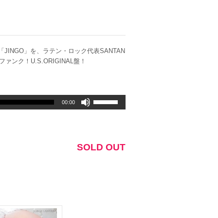
JINGO」を、ラテン・ロック代表SANTAN
ク！U.S.ORIGINAL盤！
ボ
00:00
リ
ュ
ー
ム
SOLD OUT
調
節
に
は
上
下
矢