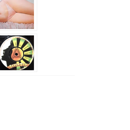
印
キ
ー
を
使
っ
て
く
だ
さ
い。