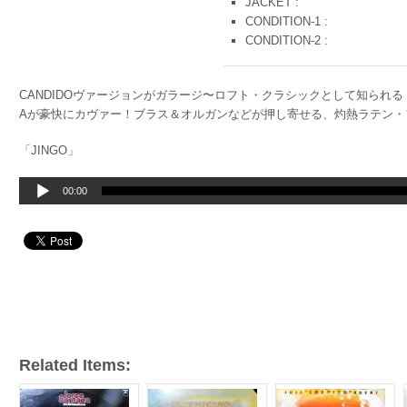
JACKET :
CONDITION-1 :
CONDITION-2 :
CANDIDOヴァージョンがガラージ〜ロフト・クラシックとして知られる「
Aが豪快にカヴァー！ブラス＆オルガンなどが押し寄せる、灼熱ラテン・ファン
「JINGO」
音
00:00
声
プ
レ
ー
ヤ
ー
Related Items: