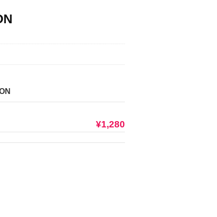
ON
ION
¥1,280