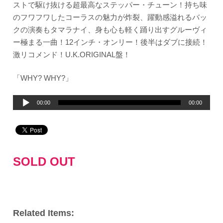
ストで駆け抜ける超最高なステッパー・チューン！持ち味
のフワフワしたコーラスの魅力が炸裂、躍動感溢れるバッ
クの演奏もタマラナイ、身も心も軽く踊り出すグルーヴィ
ー極まる一曲！12インチ・オンリー！後半はダブに接続！
激リコメンド！U.K.ORIGINAL盤！
「WHY? WHY?」
音
00:00
00:00
声
プ
レ
ー
SOLD OUT
ヤ
ー
Related Items: