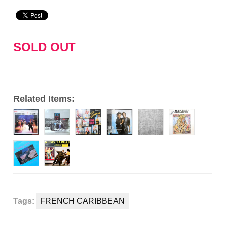
プ
レ
ー
SOLD OUT
ヤ
ー
Related Items:
Tags:
FRENCH CARIBBEAN