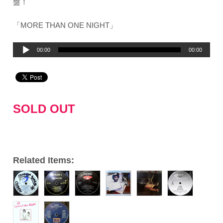
盤！
「MORE THAN ONE NIGHT」
音
00:00
00:00
声
プ
レ
ー
SOLD OUT
ヤ
ー
Related Items: