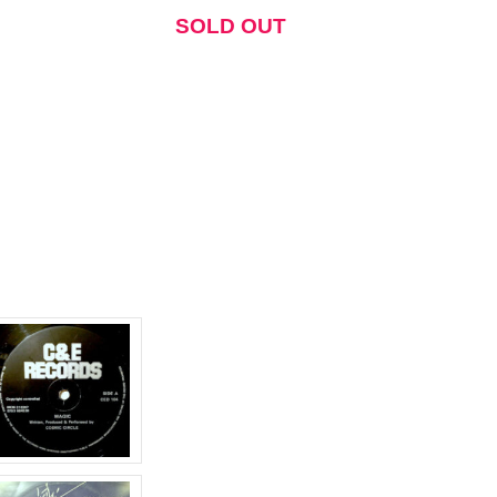
ム
SOLD OUT
調
節
に
は
上
下
矢
印
キ
ー
を
使
っ
て
く
だ
さ
い。