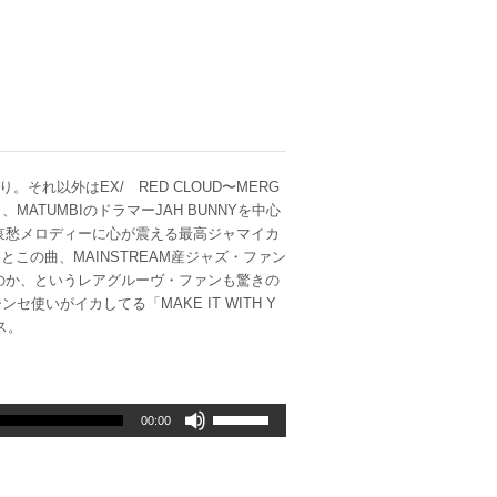
それ以外はEX/ RED CLOUD〜MERG
MATUMBIのドラマーJAH BUNNYを中心
ム！哀愁メロディーに心が震える最高ジャマイカ
この曲、MAINSTREAM産ジャズ・ファン
を演るのか、というレアグルーヴ・ファンも驚きの
いがイカしてる「MAKE IT WITH Y
ス。
ボ
00:00
リ
ュ
ー