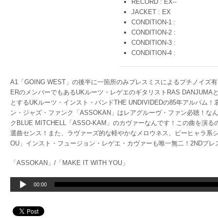
RECORD : EX--
JACKET : EX
CONDITION-1 :
CONDITION-2 :
CONDITION-3 :
CONDITION-4 :
A1「GOING WEST」の後半に一箇所のみプレスミスによるプチノイズ有り。
ERのメンバーでもあるUKルーツ・レゲエのギタリストRAS DANJUMAと、
とするUKルーツ・インスト・バンドTHE UNDIVIDEDの85年アルバ
ン・ジャズ・ファンク「ASSOKAN」はレアグルーヴ・ファン必聴！なんと
クBLUE MITCHELL「ASSO-KAM」のカヴァーなんです！この曲
選曲センス！また、ラヴァーズ的な軽やかなメロウネス、ピーヒャラ系シンセ使
OU」インスト・フュージョン・レゲエ・カヴァーも唯一無二！2NDプレ
「ASSOKAN」/「MAKE IT WITH YOU」
音
00:00
声
プ
レ