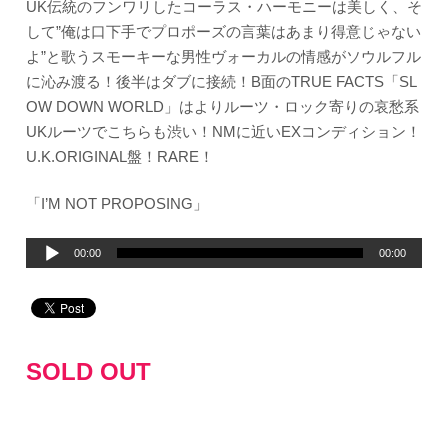
UK伝統のフンワリしたコーラス・ハーモニーは美しく、そ
して”俺は口下手でプロポーズの言葉はあまり得意じゃない
よ”と歌うスモーキーな男性ヴォーカルの情感がソウルフル
に沁み渡る！後半はダブに接続！B面のTRUE FACTS「SL
OW DOWN WORLD」はよりルーツ・ロック寄りの哀愁系
UKルーツでこちらも渋い！NMに近いEXコンディション！
U.K.ORIGINAL盤！RARE！
「I’M NOT PROPOSING」
音
00:00
00:00
声
プ
レ
ー
SOLD OUT
ヤ
ー