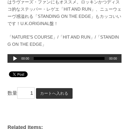
はラヴァーズ・ファンにもオススメ。ロッキンかつディス
コ的なステッパー・レゲエ「HIT AND RUN」、ニューウェ
ーヴ感溢れる「STANDING ON THE EDGE」もカッコいい
です！U.K.ORIGINAL盤！
「NATURE’S COURSE」/「HIT AND RUN」/「STANDIN
G ON THE EDGE」
音
00:00
00:00
声
プ
レ
ー
数量
ヤ
ー
Related Items: