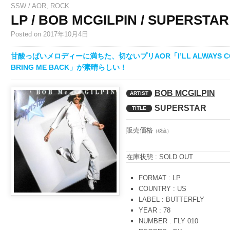
SSW / AOR
,
ROCK
LP / BOB MCGILPIN / SUPERSTAR
Posted
on 2017年10月4日
甘酸っぱいメロディーに満ちた、切ないプリAOR「I’LL ALWAYS COME 
BRING ME BACK」が素晴らしい！
BOB MCGILPIN
ARTIST
SUPERSTAR
TITLE
販売価格
（税込）
在庫状態 : SOLD OUT
FORMAT : LP
COUNTRY : US
LABEL : BUTTERFLY
YEAR : 78
NUMBER : FLY 010