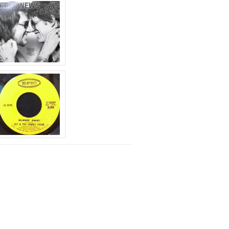
矢
印
キ
ー
を
使
っ
て
く
だ
さ
い。