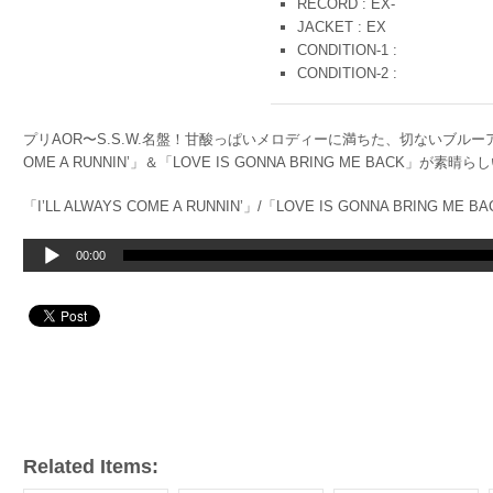
RECORD : EX-
JACKET : EX
CONDITION-1 :
CONDITION-2 :
プリAOR〜S.S.W.名盤！甘酸っぱいメロディーに満ちた、切ないブルーアイド
OME A RUNNIN’」＆「LOVE IS GONNA BRING ME BACK」が素
「I’LL ALWAYS COME A RUNNIN’」/「LOVE IS GONNA BRING ME B
音
00:00
声
プ
レ
ー
ヤ
ー
Related Items: