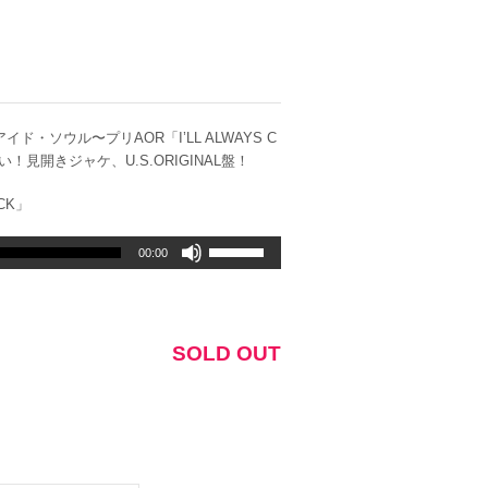
・ソウル〜プリAOR「I’LL ALWAYS C
晴らしい！見開きジャケ、U.S.ORIGINAL盤！
ACK」
ボ
00:00
リ
ュ
ー
ム
SOLD OUT
調
節
に
は
上
下