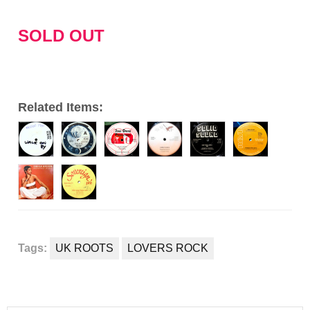
レ
ー
SOLD OUT
ヤ
ー
Related Items:
Tags:
UK ROOTS
LOVERS ROCK