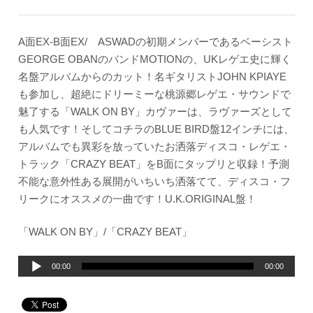
A面EX-B面EX/ ASWADの初期メンバーであるベーシスト
GEORGE OBANのバンドMOTIONの、UKレゲエ史に輝く
名盤アルバムからのカット！名ギタリストJOHN KPIAYE
も参加し、超絶にドリーミーな桃源郷レゲエ・サウンドで
魅了する「WALK ON BY」カヴァーは、ラヴァーズとして
も人気です！そしてコチラのBLUE BIRD盤12インチには、
アルバムでも異彩を放っていたお洒落ディスコ・レゲエ・
トラック「CRAZY BEAT」をB面にタップリと収録！予測
不能な意外性ある展開がいちいち洒落てて、ディスコ・フ
リークにオススメの一曲です！U.K.ORIGINAL盤！
「WALK ON BY」/「CRAZY BEAT」
音
00:00
00:00
声
プ