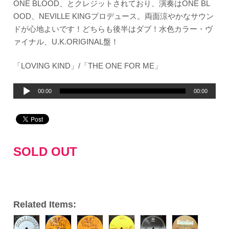
ONE BLOOD、とクレジットされており、演奏はONE BL
OOD、NEVILLE KINGプロデュース。両面涼やかなサウン
ドが心地よいです！どちらも後半はダブ！水色カラー・ヴ
ァイナル、U.K.ORIGINAL盤！
「LOVING KIND」/「THE ONE FOR ME」
音
00:00
00:00
声
プ
レ
ー
SOLD OUT
ヤ
ー
Related Items: