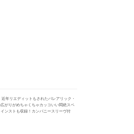
よる、近年リエディットもされたバレアリック・
の広がりがめちゃくちゃカッコいい悶絶スペ
！インストも収録！カンパニースリーヴ付