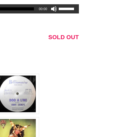
ボ
00:00
リ
ュ
ー
ム
SOLD OUT
調
節
に
は
上
下
矢
印
キ
ー
を
使
っ
て
く
だ