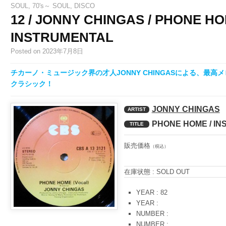
SOUL
,
70's～ SOUL
,
DISCO
12 / JONNY CHINGAS / PHONE HO
INSTRUMENTAL
Posted
on 2023年7月8日
チカーノ・ミュージック界の才人JONNY CHINGASによる、最
クラシック！
JONNY CHINGAS
ARTIST
PHONE HOME / I
TITLE
販売価格
（税込）
在庫状態 : SOLD OUT
YEAR : 82
YEAR :
NUMBER :
NUMBER :