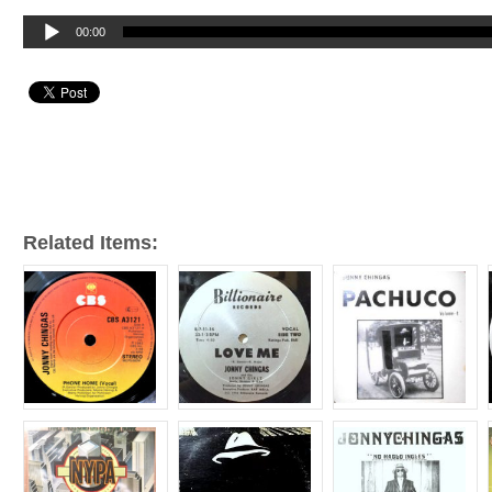
音
00:00
声
プ
レ
ー
ヤ
ー
Related Items: