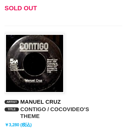
レ
SOLD OUT
ー
ヤ
ー
MANUEL CRUZ
ARTIST
CONTIGO / COCOVIDEO'S
TITLE
THEME
￥3,280 (税込)