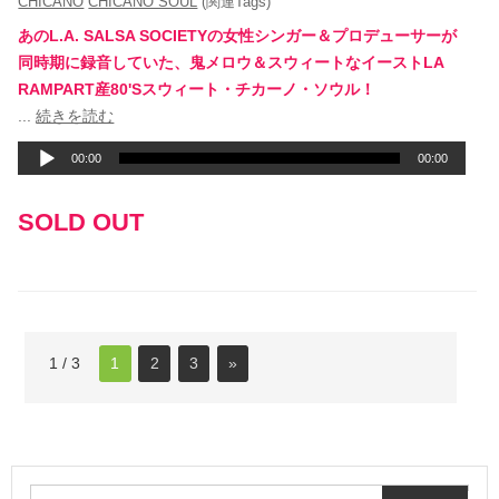
CHICANO
CHICANO SOUL
(関連Tags)
あのL.A. SALSA SOCIETYの女性シンガー＆プロデューサーが
同時期に録音していた、鬼メロウ＆スウィートなイーストLA
RAMPART産80'Sスウィート・チカーノ・ソウル！
音
...
続きを読む
声
00:00
00:00
プ
レ
SOLD OUT
ー
ヤ
ー
1 / 3
1
2
3
»