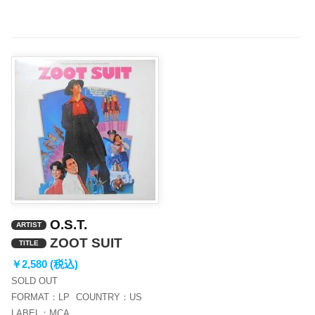
ヤ
ー
O.S.T.
ARTIST
ZOOT SUIT
TITLE
￥2,580 (税込)
SOLD OUT
FORMAT：
LP
COUNTRY：
US
LABEL：
MCA