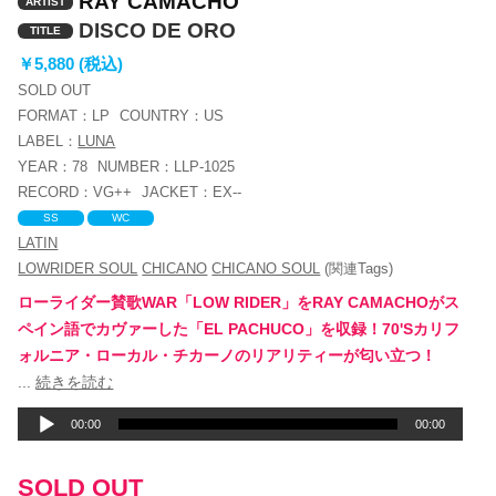
RAY CAMACHO
ARTIST
DISCO DE ORO
TITLE
￥5,880 (税込)
SOLD OUT
FORMAT：
LP
COUNTRY：
US
LABEL：
LUNA
YEAR：
78
NUMBER：
LLP-1025
RECORD：
VG++
JACKET：
EX--
SS
WC
LATIN
LOWRIDER SOUL
CHICANO
CHICANO SOUL
(関連Tags)
ローライダー賛歌WAR「LOW RIDER」をRAY CAMACHOがス
ペイン語でカヴァーした「EL PACHUCO」を収録！70'Sカリフ
ォルニア・ローカル・チカーノのリアリティーが匂い立つ！
音
...
続きを読む
声
00:00
00:00
プ
レ
SOLD OUT
ー