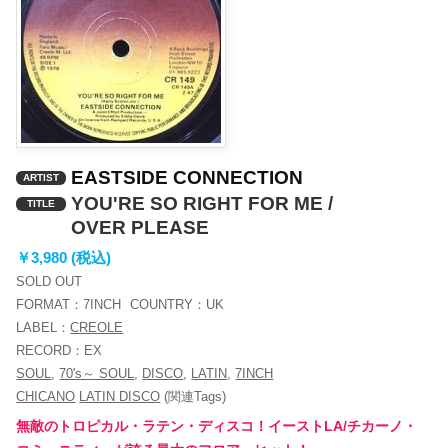
EASTSIDE CONNECTION
ARTIST
YOU'RE SO RIGHT FOR ME /
TITLE
OVER PLEASE
￥3,980 (税込)
SOLD OUT
FORMAT：
7INCH
COUNTRY：
UK
LABEL：
CREOLE
RECORD：
EX
SOUL
,
70's～ SOUL
,
DISCO
,
LATIN
,
7INCH
CHICANO
LATIN DISCO
(関連Tags)
無敵のトロピカル・ラテン・ディスコ！イーストLA/チカーノ・