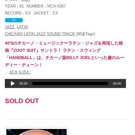
YEAR：
81
NUMBER：
MCA-5267
RECORD：
EX
JACKET：
EX
SS
JAZZ
,
LATIN
CHICANO
LATIN JAZZ
SOUND TRACK
(関連Tags)
40'Sのチカーノ・ミュージック〜ラテン・ジャズを再現した映
画『ZOOT SUIT』サントラ！ ラテン・スウィング
「HANDBALL」は、チカーノ版BILLY JOELといった趣のルー
ディー・チューン！
音
...
続きを読む
声
00:00
00:00
プ
レ
SOLD OUT
ー
ヤ
ー