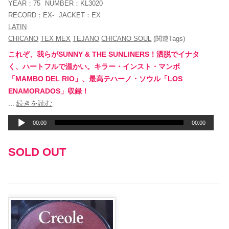
YEAR：
75
NUMBER：
KL3020
RECORD：
EX-
JACKET：
EX
LATIN
CHICANO
TEX MEX
TEJANO
CHICANO SOUL
(関連Tags)
これぞ、我らがSUNNY & THE SUNLINERS！洒脱でイナタ
く、ハートフルで温かい。キラー・インスト・マンボ
「MAMBO DEL RIO」、最高テハーノ・ソウル「LOS
ENAMORADOS」収録！
音
...
続きを読む
声
00:00
00:00
プ
レ
SOLD OUT
ー
ヤ
ー