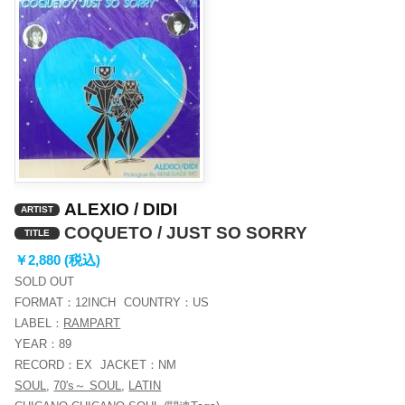
ALEXIO / DIDI
ARTIST
COQUETO / JUST SO SORRY
TITLE
￥2,880 (税込)
SOLD OUT
FORMAT：
12INCH
COUNTRY：
US
LABEL：
RAMPART
YEAR：
89
RECORD：
EX
JACKET：
NM
SOUL
,
70's～ SOUL
,
LATIN