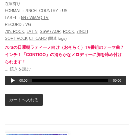
在庫有り
FORMAT：
7INCH
COUNTRY：
US
LABEL：
5N / WMAQ-TV
RECORD：
VG
70's ROCK
,
LATIN
,
SSW / AOR
,
ROCK
,
7INCH
SOFT ROCK
CHICANO
(関連Tags)
70'Sの日曜朝ラティーノ向け（おそらく）TV番組のテーマ曲７
インチ！「CONTIGO」の清らかなメロディーに胸を締め付け
られます！
音
...
続きを読む
声
00:00
00:00
プ
レ
ー
ヤ
ー