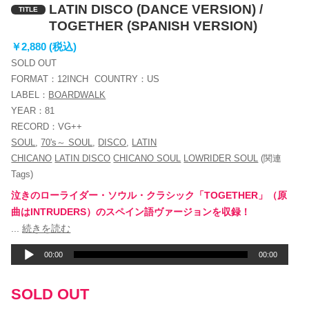
LATIN DISCO (DANCE VERSION) /
TITLE
TOGETHER (SPANISH VERSION)
￥2,880 (税込)
SOLD OUT
FORMAT：
12INCH
COUNTRY：
US
LABEL：
BOARDWALK
YEAR：
81
RECORD：
VG++
SOUL
,
70's～ SOUL
,
DISCO
,
LATIN
CHICANO
LATIN DISCO
CHICANO SOUL
LOWRIDER SOUL
(関連
Tags)
泣きのローライダー・ソウル・クラシック「TOGETHER」（原
曲はINTRUDERS）のスペイン語ヴァージョンを収録！
音
...
続きを読む
声
00:00
00:00
プ
レ
SOLD OUT
ー