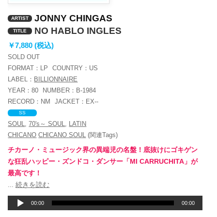
JONNY CHINGAS
ARTIST
NO HABLO INGLES
TITLE
￥7,880 (税込)
SOLD OUT
FORMAT：
LP
COUNTRY：
US
LABEL：
BILLIONNAIRE
YEAR：
80
NUMBER：
B-1984
RECORD：
NM
JACKET：
EX--
SS
SOUL
,
70's～ SOUL
,
LATIN
CHICANO
CHICANO SOUL
(関連Tags)
チカーノ・ミュージック界の異端児の名盤！底抜けにゴキゲン
な狂乱ハッピー・ズンドコ・ダンサー「MI CARRUCHITA」が
最高です！
音
...
続きを読む
声
00:00
00:00
プ