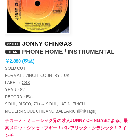
JONNY CHINGAS
ARTIST
PHONE HOME / INSTRUMENTAL
TITLE
￥2,880 (税込)
SOLD OUT
FORMAT：
7INCH
COUNTRY：
UK
LABEL：
CBS
YEAR：
82
RECORD：
EX-
SOUL
,
DISCO
,
70's～ SOUL
,
LATIN
,
7INCH
MODERN SOUL
CHICANO
BALEARIC
(関連Tags)
チカーノ・ミュージック界の才人JONNY CHINGASによる、最
高メロウ・シンセ・ブギー！バレアリック・クラシック！７イ
ンチ！