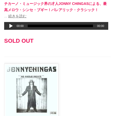
チカーノ・ミュージック界の才人JONNY CHINGASによる、最
高メロウ・シンセ・ブギー！バレアリック・クラシック！
音
...
続きを読む
声
00:00
00:00
プ
レ
SOLD OUT
ー
ヤ
ー