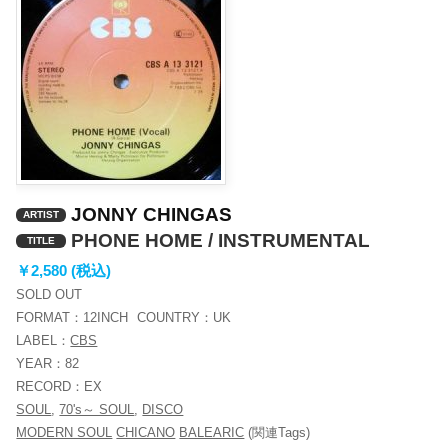
JONNY CHINGAS
ARTIST
PHONE HOME / INSTRUMENTAL
TITLE
￥2,580 (税込)
SOLD OUT
FORMAT：
12INCH
COUNTRY：
UK
LABEL：
CBS
YEAR：
82
RECORD：
EX
SOUL
,
70's～ SOUL
,
DISCO
MODERN SOUL
CHICANO
BALEARIC
(関連Tags)