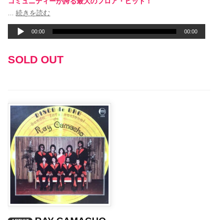
コミュニティーが誇る最大のフロア・ヒット！
音
...
続きを読む
声
00:00
00:00
プ
レ
SOLD OUT
ー
ヤ
ー