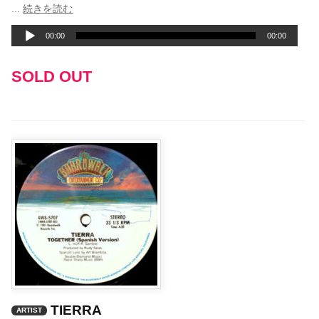
音
...
続きを読む
声
00:00
00:00
プ
レ
SOLD OUT
ー
ヤ
ー
TIERRA
ARTIST