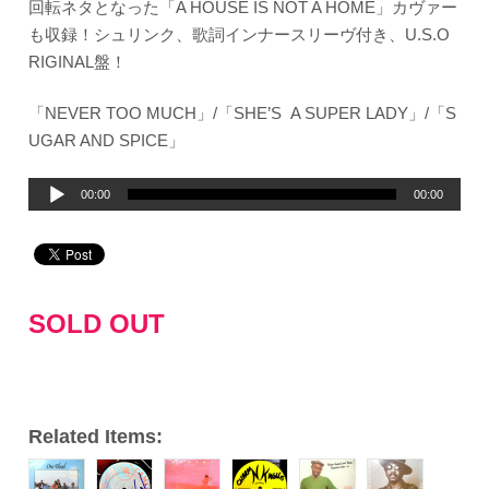
回転ネタとなった「A HOUSE IS NOT A HOME」カヴァー
も収録！シュリンク、歌詞インナースリーヴ付き、U.S.O
RIGINAL盤！
「NEVER TOO MUCH」/「SHE’S A SUPER LADY」/「S
UGAR AND SPICE」
音
00:00
00:00
声
プ
レ
ー
SOLD OUT
ヤ
ー
Related Items: