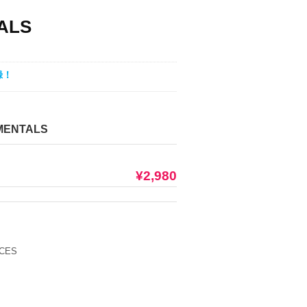
TALS
録！
MENTALS
¥2,980
RCES