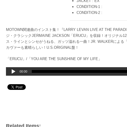
JACKET : EX
CONDITION-1 :
CONDITION-2 :
MOTOWN関連曲のインスト集！『LARRY LEVAN LIVE AT THE PAR
ジ・クラシックJERMAINE JACKSON「ERUCU」を収録！オリジナ
ス・ラインとシンセがうねる、ガッツ溢れる一曲！JR. WALKERによる「YOU AR
カヴァーも素晴らしい！U.S.ORIGINAL盤！
「ERUCU」/「YOU ARE THE SUNSHINE OF MY LIFE」
音
00:00
声
プ
レ
ー
ヤ
ー
Related Items: