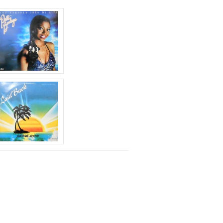
下
矢
印
キ
ー
を
使
っ
て
く
だ
さ
い。