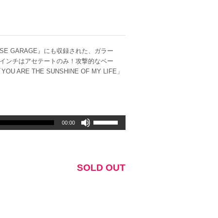
ADISE GARAGE』にも収録された、ガラー
ル12インチはアセテートのみ！攻撃的なベー
E THE SUNSHINE OF MY LIFE」
ボ
00:00
リ
ュ
ー
ム
SOLD OUT
調
節
に
は
上