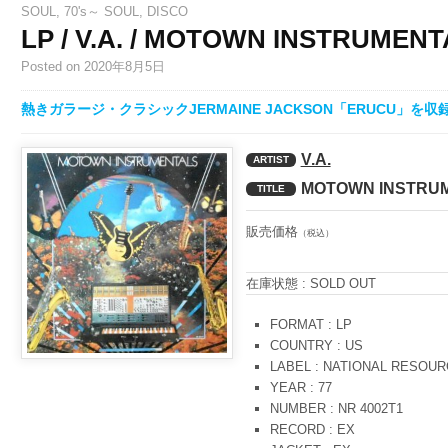
SOUL
,
70's～ SOUL
,
DISCO
LP / V.A. / MOTOWN INSTRUMEN
Posted
on 2020年8月5日
熱きガラージ・クラシックJERMAINE JACKSON「ERUCU」を収
V.A.
ARTIST
MOTOWN INSTRU
TITLE
販売価格
（税込）
在庫状態 : SOLD OUT
FORMAT : LP
COUNTRY : US
LABEL : NATIONAL RESOU
YEAR : 77
NUMBER : NR 4002T1
RECORD : EX