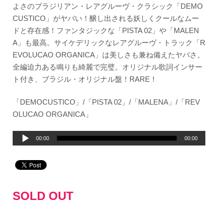
よさのブラジリアン・レアグルーヴ・クラシック「DEMO
CUSTICO」がヤバい！醸し出される妖しくクールなムー
ドと存在感！ファンタジックな「PISTA 02」や「MALEN
A」も最高。サイケデリックなレアグルーヴ・トラック「R
EVOLUCAO ORGANICA」は美しさも兼ね備えたヤバさ。
全編迫力ある鳴りも綺麗で完璧。オリジナル歌詞インサー
ト付き、ブラジル・オリジナル盤！RARE！
「DEMOCUSTICO」/「PISTA 02」/「MALENA」/「REV
OLUCAO ORGANICA」
音
00:00
00:00
声
プ
レ
ー
SOLD OUT
ヤ
ー