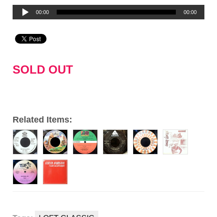
音
00:00
00:00
声
プ
レ
ー
SOLD OUT
ヤ
ー
Related Items: