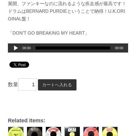
展開、ファンキーなのに流れるような疾走感が最高です！
ドラムはBERNARD PURDIEということで納得！U.K.ORI
GINAL盤！
「DON’T GO BREAKING MY HEART」
音
00:00
00:00
声
プ
レ
ー
数量
ヤ
ー
Related Items: