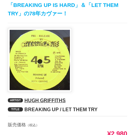
「BREAKING UP IS HARD」＆「LET THEM
TRY」の78年カヴァー！
HUGH GRIFFITHS
ARTIST
BREAKING UP / LET THEM TRY
TITLE
販売価格
（税込）
¥2,980