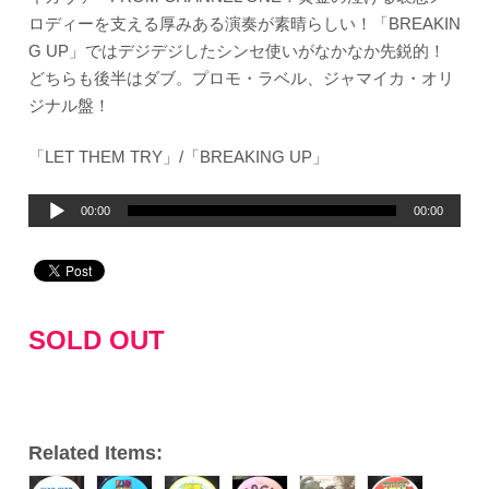
ロディーを支える厚みある演奏が素晴らしい！「BREAKIN
G UP」ではデジデジしたシンセ使いがなかなか先鋭的！
どちらも後半はダブ。プロモ・ラベル、ジャマイカ・オリ
ジナル盤！
「LET THEM TRY」/「BREAKING UP」
音
00:00
00:00
声
プ
レ
ー
SOLD OUT
ヤ
ー
Related Items: