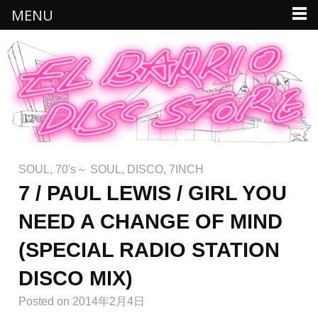
MENU
SOUL
,
70's～ SOUL
,
DISCO
,
7INCH
7 / PAUL LEWIS / GIRL YOU
NEED A CHANGE OF MIND
(SPECIAL RADIO STATION
DISCO MIX)
Posted
on 2014年2月4日