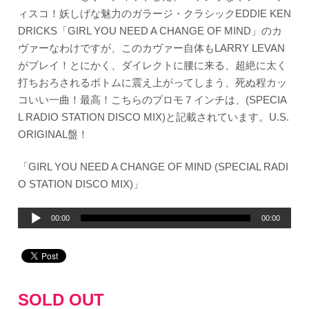
ィスコ！妖しげな魅力のガラージ・クラシックEDDIE KEN
DRICKS「GIRL YOU NEED A CHANGE OF MIND」のカ
ヴァーなわけですが、このカヴァー自体もLARRY LEVAN
がプレイ！とにかく、ダイレクトに腰に来る、超絶に太く
打ちおろされるボトムに震え上がってしまう、死ぬ程カッ
コいい一曲！最高！こちらのプロモ７インチは、(SPECIA
L RADIO STATION DISCO MIX)と記載されています。U.S.
ORIGINAL盤！
「GIRL YOU NEED A CHANGE OF MIND (SPECIAL RADI
O STATION DISCO MIX)」
音
00:00
00:00
声
プ
レ
ー
SOLD OUT
ヤ