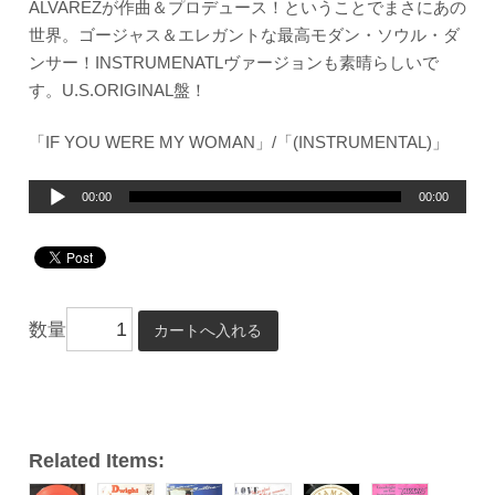
ALVAREZが作曲＆プロデュース！ということでまさにあの
世界。ゴージャス＆エレガントな最高モダン・ソウル・ダ
ンサー！INSTRUMENATLヴァージョンも素晴らしいで
す。U.S.ORIGINAL盤！
「IF YOU WERE MY WOMAN」/「(INSTRUMENTAL)」
音
00:00
00:00
声
プ
レ
ー
数量
ヤ
ー
Related Items: