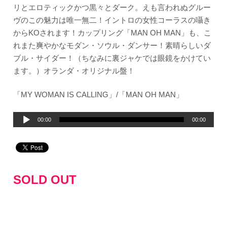
リとエロティックかつ黒々とダーク。えも言われぬグルー
ヴのこの魅力は唯一無二！イントロの女性コーラスの囁き
からKOされます！カップリング「MAN OH MAN」も、こ
れまた爽やかなモダン・ソウル・ダンサー！素晴らしいダ
ブル・サイダー！（ちなみに裏ジャケでは眼鏡をかけてい
ます。）オランダ・オリジナル盤！
「MY WOMAN IS CALLING」/「MAN OH MAN」
音
00:00
00:00
声
プ
レ
ー
SOLD OUT
ヤ
ー