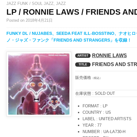
JAZZ FUNK / SOUL JAZZ
,
JAZZ
LP / RONNIE LAWS / FRIENDS A
Posted
on 2018年4月21日
FUNKY DL / NUJABES、SEEDA FEAT ILL-BOSSTIN
ノ・ジャズ・ファンク「FRIENDS AND STRANGERS」を収録！
RONNIE LAWS
ARTIST
FRIENDS AND ST
TITLE
販売価格
（税込）
在庫状態 : SOLD OUT
FORMAT : LP
COUNTRY : US
LABEL : UNITED ARTISTS
YEAR : 77
NUMBER : UA-LA730-H