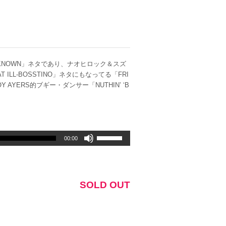
T YET KNOWN」ネタであり、ナオヒロック＆スズ
T ILL-BOSSTINO」ネタにもなってる「FRI
 AYERS的ブギー・ダンサー「NUTHIN’ ‘B
ボ
00:00
リ
ュ
ー
ム
SOLD OUT
調
節
に
は