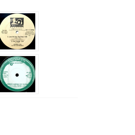
上
下
矢
印
キ
ー
を
使
っ
て
く
だ
さ
い。